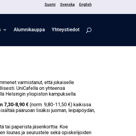
Suomi
Svenska
English
s
Alum­ni­kaup­pa
Yhteystiedot
menet varmistanut, että jokaiselle
ullisesti. UniCafella on yhteensä
llä Helsingin yliopiston kampuksella.
n 7,30
-8,90 €
(norm. 9,80-11,50 €) kaikissa
isältää pääruoan lisäksi juoman, leipäpöydän,
ä tai paperista jäsenkorttia. Koe
nen lounas ja seurustele sekä opiskelijoiden