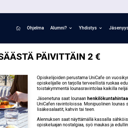
Ohjelma
Alumni?
Yhdistys
Jäsenyy

SÄÄSTÄ PÄIVITTÄIN 2 €
Opiskelijoiden perustama UniCafe on vuosikym
opiskelijalle on tarjolla terveellistä ruokaa ed
toistakymmentä lounasravintolaa kaikilla neljä
Jäsenetuna saat lounaan
henkilökuntahintaa
UniCafen ravintoloissa. Monipuolinen lounas s
lisäkesalaatit, kahvin tai teen.
Alennuksen saat näyttämällä kassalla sähköist
opiskeluajan nostalgiaa, syö maukas ja edulli