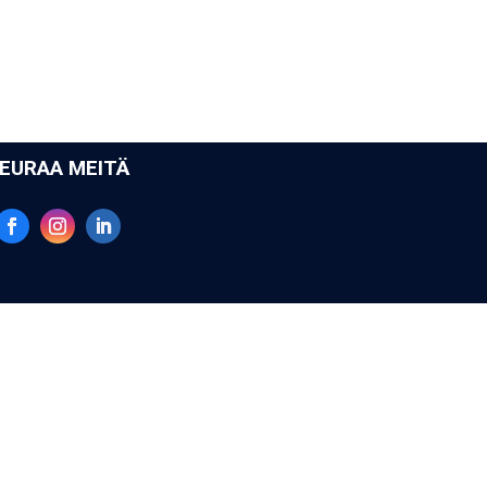
EU­RAA MEI­TÄ