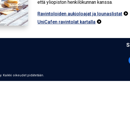
että yliopiston henkilökunnan kanssa.
Ravintoloiden aukioloajat ja lounaslistat

UniCafen ravintolat kartalla

S
ry. Kaikki oikeudet pidätetään.