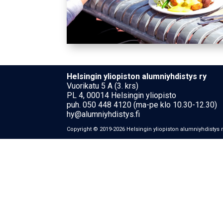
Hel­sin­gin yli­opis­ton alumniyhdistys ry
Vuorikatu 5 A (3. krs)
PL 4, 00014 Helsingin yliopisto
puh. 050 448 4120 (ma-pe klo 10.30-12.30)
hy@alumniyhdistys.fi
Copyright © 2019-2026 Hel­sin­gin yli­opis­ton alumniyhdistys 