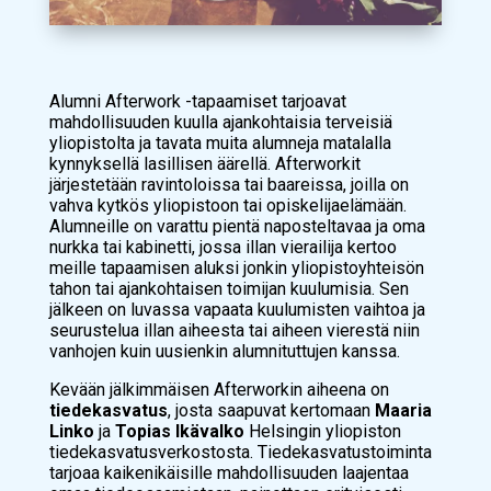
Alumni Afterwork -tapaamiset tarjoavat
mahdollisuuden kuulla ajankohtaisia terveisiä
yliopistolta ja tavata muita alumneja matalalla
kynnyksellä lasillisen äärellä. Afterworkit
järjestetään ravintoloissa tai baareissa, joilla on
vahva kytkös yliopistoon tai opiskelijaelämään.
Alumneille on varattu pientä naposteltavaa ja oma
nurkka tai kabinetti, jossa illan vierailija kertoo
meille tapaamisen aluksi jonkin yliopistoyhteisön
tahon tai ajankohtaisen toimijan kuulumisia. Sen
jälkeen on luvassa vapaata kuulumisten vaihtoa ja
seurustelua illan aiheesta tai aiheen vierestä niin
vanhojen kuin uusienkin alumnituttujen kanssa.
Kevään jälkimmäisen Afterworkin aiheena on
tiedekasvatus
, josta saapuvat kertomaan
Maaria
Linko
ja
Topias Ikävalko
Helsingin yliopiston
tiedekasvatusverkostosta. Tiedekasvatustoiminta
tarjoaa kaikenikäisille mahdollisuuden laajentaa