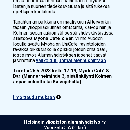
omaa tiedeosaamistaan, painottaen erityisesti
lasten ja nuorten tiedekasvatusta ja sitä tukevaa
opettajien koulutusta.
Tapahtuman paikkana on maaliskuun Afterworkin
tapaan ylioppilaskunnan omistama, Kaivopihan ja
Kolmen sepän aukion välisessä yhdyskäytävässä
sijaitseva
Myöhä Café & Bar
. Viime vuoden
lopulla avattu Myöhä on UniCafe-ravintoloiden
räväkkä pikkusisko ja opiskelijoiden oma baari,
jossa myös Alumniyhdistyksen jäsenet saavat
jäsenetuna
valikoidut juomat alennushintaan
.
Torstai 25
.
5.202
3 kello 17-19,
Myöhä Café &
Bar (Mannerheimintie 3, sisäänkäynti Kolmen
sepän aukiolta tai Kaivopihalta).
Ilmoittaudu mukaan

Hel­sin­gin yli­opis­ton alumniyhdistys ry
Vuorikatu 5 A (3. krs)