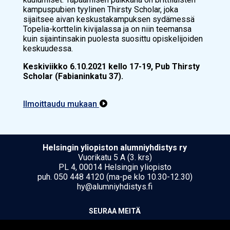
kampuspubien tyylinen Thirsty Scholar, joka
sijaitsee aivan keskustakampuksen sydämessä
Topelia-korttelin kivijalassa ja on niin teemansa
kuin sijaintinsakin puolesta suosittu opiskelijoiden
keskuudessa.
Keskiviikko 6.10.2021 kello 17-19, Pub Thirsty
Scholar (Fabianinkatu 37).
Ilmoittaudu mukaan

Hel­sin­gin yli­opis­ton alumniyhdistys ry
Vuorikatu 5 A (3. krs)
PL 4, 00014 Helsingin yliopisto
puh. 050 448 4120 (ma-pe klo 10.30-12.30)
hy@alumniyhdistys.fi
SEU­RAA MEI­TÄ