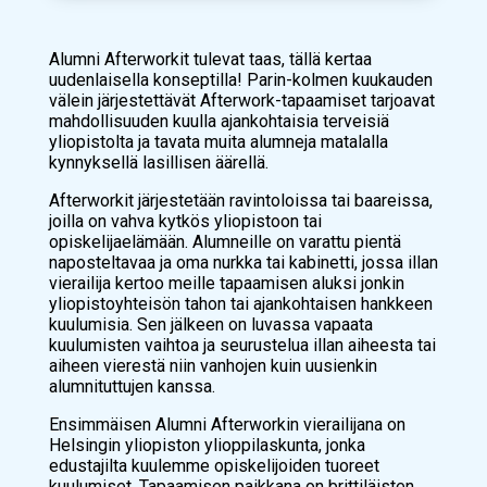
Alumni Afterworkit tulevat taas, tällä kertaa
uudenlaisella konseptilla! Parin-kolmen kuukauden
välein järjestettävät Afterwork-tapaamiset tarjoavat
mahdollisuuden kuulla ajankohtaisia terveisiä
yliopistolta ja tavata muita alumneja matalalla
kynnyksellä lasillisen äärellä.
Afterworkit järjestetään ravintoloissa tai baareissa,
joilla on vahva kytkös yliopistoon tai
opiskelijaelämään. Alumneille on varattu pientä
naposteltavaa ja oma nurkka tai kabinetti, jossa illan
vierailija kertoo meille tapaamisen aluksi jonkin
yliopistoyhteisön tahon tai ajankohtaisen hankkeen
kuulumisia. Sen jälkeen on luvassa vapaata
kuulumisten vaihtoa ja seurustelua illan aiheesta tai
aiheen vierestä niin vanhojen kuin uusienkin
alumnituttujen kanssa.
Ensimmäisen Alumni Afterworkin vierailijana on
Helsingin yliopiston ylioppilaskunta, jonka
edustajilta kuulemme opiskelijoiden tuoreet
kuulumiset. Tapaamisen paikkana on brittiläisten