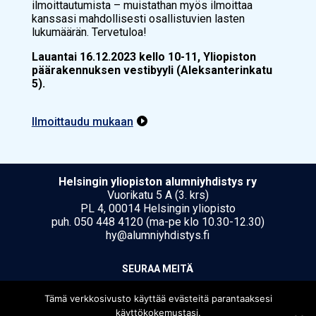
ilmoittautumista – muistathan myös ilmoittaa
kanssasi mahdollisesti osallistuvien lasten
lukumäärän. Tervetuloa!
Lauantai 16.12.2023 kello 10-11, Yliopiston
päärakennuksen vestibyyli (Aleksanterinkatu
5).
Ilmoittaudu mukaan

Hel­sin­gin yli­opis­ton alumniyhdistys ry
Vuorikatu 5 A (3. krs)
PL 4, 00014 Helsingin yliopisto
puh. 050 448 4120 (ma-pe klo 10.30-12.30)
hy@alumniyhdistys.fi
SEU­RAA MEI­TÄ
Tämä verkkosivusto käyttää evästeitä parantaaksesi
käyttökokemustasi.