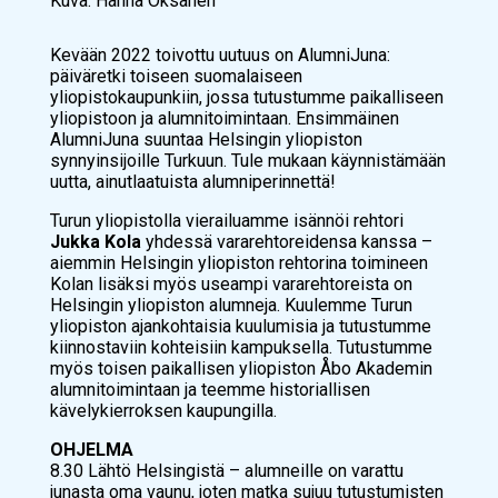
Kuva: Hanna Oksanen
Kevään 2022 toivottu uutuus on AlumniJuna:
päiväretki toiseen suomalaiseen
yliopistokaupunkiin, jossa tutustumme paikalliseen
yliopistoon ja alumnitoimintaan. Ensimmäinen
AlumniJuna suuntaa Helsingin yliopiston
synnyinsijoille Turkuun. Tule mukaan käynnistämään
uutta, ainutlaatuista alumniperinnettä!
Turun yliopistolla vierailuamme isännöi rehtori
Jukka Kola
yhdessä vararehtoreidensa kanssa –
aiemmin Helsingin yliopiston rehtorina toimineen
Kolan lisäksi myös useampi vararehtoreista on
Helsingin yliopiston alumneja. Kuulemme Turun
yliopiston ajankohtaisia kuulumisia ja tutustumme
kiinnostaviin kohteisiin kampuksella. Tutustumme
myös toisen paikallisen yliopiston Åbo Akademin
alumnitoimintaan ja teemme historiallisen
kävelykierroksen kaupungilla.
OHJELMA
8.30 Lähtö Helsingistä – alumneille on varattu
junasta oma vaunu, joten matka sujuu tutustumisten