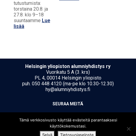
tutustumista:
torstaina 20.8. ja
27.8. klo 9–18
suuntaamme
Lue
lisää
Hel­sin­gin yli­opis­ton alumniyhdistys ry
Vuorikatu 5 A (3. krs)
PL 4, 00014 Helsingin yliopisto
puh. 050 448 4120 (ma-pe klo 10.30-12.30)
hy@alumniyhdistys.fi
SEU­RAA MEI­TÄ
Tämä verkkosivusto käyttää evästeitä parantaaksesi
käyttökokemustasi.
Selvä
Tietosuojaseloste
[translate string="Copyright"]