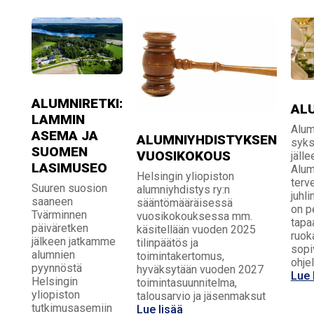
ALUMNIRETKI:
AL
LAMMIN
Alum
ASEMA JA
ALUMNIYHDISTYKSEN
syks
SUOMEN
VUOSIKOKOUS
jälle
LASIMUSEO
Alum
Helsingin yliopiston
terv
Suuren suosion
alumniyhdistys ry:n
juhl
saaneen
sääntömääräisessä
on p
Tvärminnen
vuosikokouksessa mm.
tapa
päiväretken
käsitellään vuoden 2025
ruok
jälkeen jatkamme
tilinpäätös ja
sopi
alumnien
toimintakertomus,
ohje
pyynnöstä
hyväksytään vuoden 2027
Lue 
Helsingin
toimintasuunnitelma,
yliopiston
talousarvio ja jäsenmaksut
tutkimusasemiin
Lue lisää