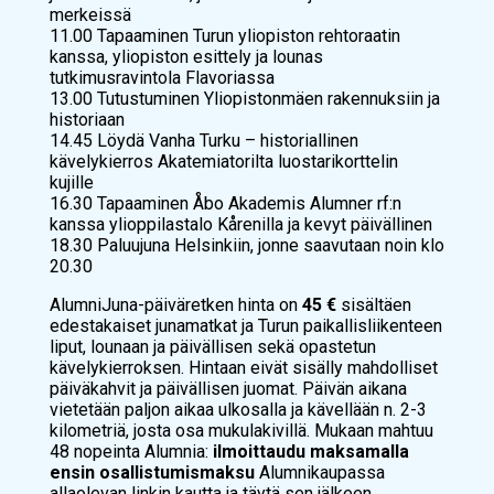
merkeissä
11.00 Tapaaminen Turun yliopiston rehtoraatin
kanssa, yliopiston esittely ja lounas
tutkimusravintola Flavoriassa
13.00 Tutustuminen Yliopistonmäen rakennuksiin ja
historiaan
14.45 Löydä Vanha Turku – historiallinen
kävelykierros Akatemiatorilta luostarikorttelin
kujille
16.30 Tapaaminen Åbo Akademis Alumner rf:n
kanssa ylioppilastalo Kårenilla ja kevyt päivällinen
18.30 Paluujuna Helsinkiin, jonne saavutaan noin klo
20.30
AlumniJuna-päiväretken hinta on
45 €
sisältäen
edestakaiset junamatkat ja Turun paikallisliikenteen
liput, lounaan ja päivällisen sekä opastetun
kävelykierroksen. Hintaan eivät sisälly mahdolliset
päiväkahvit ja päivällisen juomat. Päivän aikana
vietetään paljon aikaa ulkosalla ja kävellään n. 2-3
kilometriä, josta osa mukulakivillä. Mukaan mahtuu
48 nopeinta Alumnia:
ilmoittaudu maksamalla
ensin osallistumismaksu
Alumnikaupassa
allaolevan linkin kautta ja täytä sen jälkeen