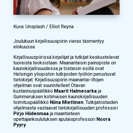
Kuva: Unsplash / Elliot Reyna
Joulukuun kirjallisuuspiirin vieras täsmentyy
elokuussa.
Kirjallisuuspiirissä kirjailijat ja tutkijat keskustelevat
tuoreista teoksistaan. Maanantaisin painopiste on
kaunokirjallisuudessa ja tiistaisin esillä ovat
Helsingin yliopiston tutkijoiden työhön perustuvat
tietokirjat. Kirjallisuuspiirin maanantai-iltojen
ohjelman ovat suunnitelleet Otavan
kustannuspäällikkö
Maarit Halmesarka
ja
Gummeruksen kotimaisen kaunokirjallisuuden
toimituspäällikkö
Niina Miettinen
. Tutkijatiistaiden
ohjelmasta vastaavat tietokirjallisuuden professori
Pirjo Hiidenmaa
ja
maantieteen
opettajankoulutuksen apulaisprofessori
Noora
Pyyry
.