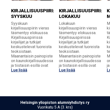
KIRJALLISUUSPIIRI:
KIRJALLISUUSPIIRI:
K
SYYSKUU
LOKAKUU
M
Syyskuun
Lokakuun
M
kirjallisuuspiirin vieras
kirjallisuuspiirin vieras
ki
täsmentyy elokuussa.
täsmentyy elokuussa.
t
Kirjallisuuspiirissä
Kirjallisuuspiirissä
Ki
kirjailijat ja tutkijat
kirjailijat ja tutkijat
ki
keskustelevat tuoreista
keskustelevat tuoreista
k
teoksistaan.
teoksistaan.
t
Maanantaisin painopiste
Maanantaisin painopiste
M
on kaunokirjallisuudessa
on kaunokirjallisuudessa
o
ja tiistaisin esillä ovat
ja tiistaisin esillä ovat
ja
Lue lisää
Lue lisää
L
Hel­sin­gin yli­opis­ton alumniyhdistys ry
Vuorikatu 5 A (3. krs)