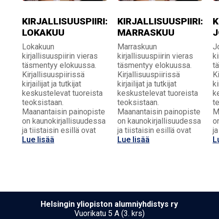
KIRJALLISUUSPIIRI:
KIRJALLISUUSPIIRI:
K
LOKAKUU
MARRASKUU
J
Lokakuun
Marraskuun
J
kirjallisuuspiirin vieras
kirjallisuuspiirin vieras
ki
täsmentyy elokuussa.
täsmentyy elokuussa.
t
Kirjallisuuspiirissä
Kirjallisuuspiirissä
Ki
kirjailijat ja tutkijat
kirjailijat ja tutkijat
ki
keskustelevat tuoreista
keskustelevat tuoreista
k
teoksistaan.
teoksistaan.
t
Maanantaisin painopiste
Maanantaisin painopiste
M
on kaunokirjallisuudessa
on kaunokirjallisuudessa
o
ja tiistaisin esillä ovat
ja tiistaisin esillä ovat
ja
Lue lisää
Lue lisää
L
Hel­sin­gin yli­opis­ton alumniyhdistys ry
Vuorikatu 5 A (3. krs)