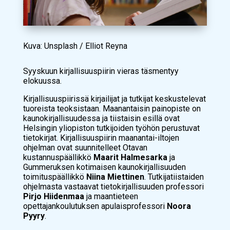
Kuva: Unsplash / Elliot Reyna
Syyskuun kirjallisuuspiirin vieras täsmentyy
elokuussa.
Kirjallisuuspiirissä kirjailijat ja tutkijat keskustelevat
tuoreista teoksistaan. Maanantaisin painopiste on
kaunokirjallisuudessa ja tiistaisin esillä ovat
Helsingin yliopiston tutkijoiden työhön perustuvat
tietokirjat. Kirjallisuuspiirin maanantai-iltojen
ohjelman ovat suunnitelleet Otavan
kustannuspäällikkö
Maarit Halmesarka
ja
Gummeruksen kotimaisen kaunokirjallisuuden
toimituspäällikkö
Niina Miettinen
. Tutkijatiistaiden
ohjelmasta vastaavat tietokirjallisuuden professori
Pirjo Hiidenmaa
ja
maantieteen
opettajankoulutuksen apulaisprofessori
Noora
Pyyry
.