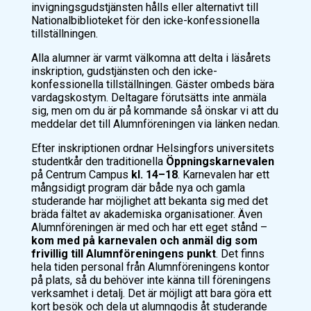
invigningsgudstjänsten hålls eller alternativt till
Nationalbiblioteket för den icke-konfessionella
tillställningen.
Alla alumner är varmt välkomna att delta i läsårets
inskription, gudstjänsten och den icke-
konfessionella tillställningen. Gäster ombeds bära
vardagskostym. Deltagare förutsätts inte anmäla
sig, men om du är på kommande så önskar vi att du
meddelar det till Alumnföreningen via länken nedan.
Efter inskriptionen ordnar Helsingfors universitets
studentkår den traditionella
Ö
ppningskarnevalen
på Centrum Campus
kl. 14–18
. Karnevalen har ett
mångsidigt program där både nya och gamla
studerande har möjlighet att bekanta sig med det
bräda fältet av akademiska organisationer. Även
Alumnföreningen är med och har ett eget stånd –
kom med på karnevalen och anmäl dig som
frivillig till Alumnföreningens punkt
. Det finns
hela tiden personal från Alumnföreningens kontor
på plats, så du behöver inte känna till föreningens
verksamhet i detalj. Det är möjligt att bara göra ett
kort besök och dela ut alumngodis åt studerande