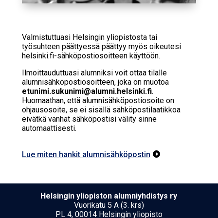
Valmistuttuasi Helsingin yliopistosta tai
työsuhteen päättyessä päättyy myös oikeutesi
helsinki.fi-sähköpostiosoitteen käyttöön.
Ilmoittauduttuasi alumniksi voit ottaa tilalle
alumnisähköpostiosoitteen, joka on muotoa
etunimi.sukunimi@alumni.helsinki.fi
.
Huomaathan, että alumnisähköpostiosoite on
ohjausosoite, se ei sisällä sähköpostilaatikkoa
eivätkä vanhat sähköpostisi välity sinne
automaattisesti.
Lue miten hankit alumnisähköpostin

Hel­sin­gin yli­opis­ton alumniyhdistys ry
Vuorikatu 5 A (3. krs)
PL 4, 00014 Helsingin yliopisto